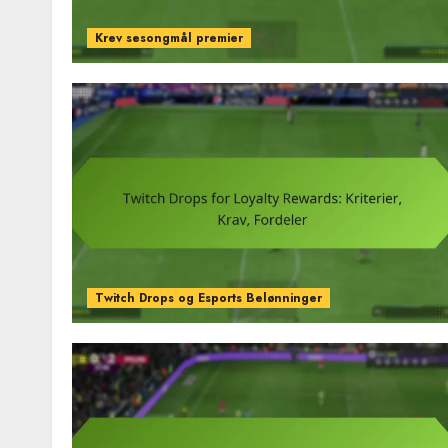
Krev sesongmål premier
Twitch Drops og Esports Belønninger