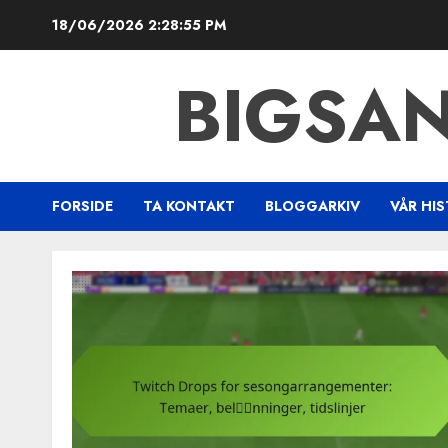
Skip
18/06/2026
2:28:56 PM
to
content
BIGSA
FORSIDE
TA KONTAKT
BLOGGARKIV
VÅR HIS