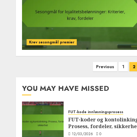
Krev sesongmål premier
Posts
Previous
1
2
pagination
YOU MAY HAVE MISSED
FUT-kode innløsningsprosess
FUT-koder og kontolinkin
Prosess, fordeler, sikkerhe
12/03/2026
0