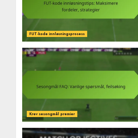
FUT-kode innløsningsprosess
Krev sesongmål premier