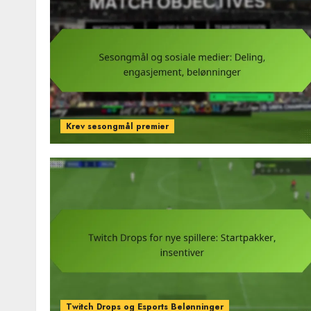
Krev sesongmål premier
Twitch Drops og Esports Belønninger