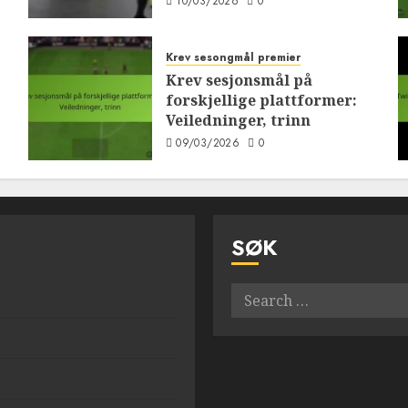
10/03/2026
0
Krev sesongmål premier
Krev sesjonsmål på
forskjellige plattformer:
Veiledninger, trinn
09/03/2026
0
SØK
Search
for: