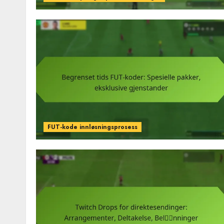
FUT-kode innløsningsprosess