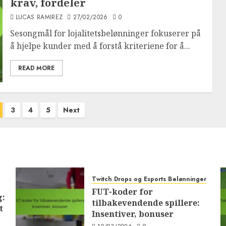
krav, fordeler
LUCAS RAMIREZ
27/02/2026
0
Sesongmål for lojalitetsbelønninger fokuserer på
å hjelpe kunder med å forstå kriteriene for å...
READ MORE
3
4
5
Next
Twitch Drops og Esports Belønninger
FUT-koder for
g:
tilbakevendende spillere:
t
Insentiver, bonuser