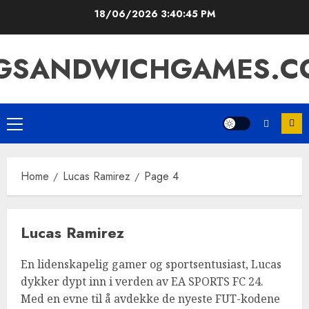
Skip
18/06/2026
3:40:46 PM
to
content
IGSANDWICHGAMES.C
Primary
Menu
Home
Lucas Ramirez
Page 4
Lucas Ramirez
En lidenskapelig gamer og sportsentusiast, Lucas
dykker dypt inn i verden av EA SPORTS FC 24.
Med en evne til å avdekke de nyeste FUT-kodene