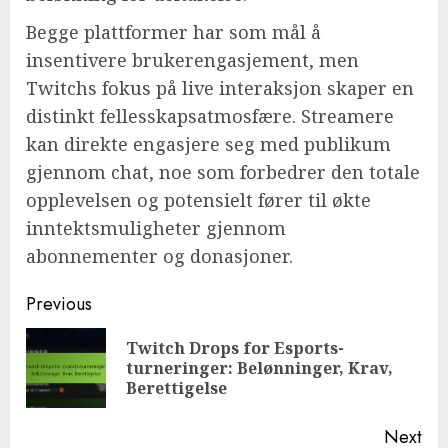
Begge plattformer har som mål å
insentivere brukerengasjement, men
Twitchs fokus på live interaksjon skaper en
distinkt fellesskapsatmosfære. Streamere
kan direkte engasjere seg med publikum
gjennom chat, noe som forbedrer den totale
opplevelsen og potensielt fører til økte
inntektsmuligheter gjennom
abonnementer og donasjoner.
Post
Previous
navigation
Twitch Drops for Esports-
Pre
turneringer: Belønninger, Krav,
pos
Berettigelse
Next