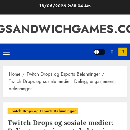
Skip
18/06/2026
2:38:05 AM
to
content
IGSANDWICHGAMES.C
Primary
Menu
Home
Twitch Drops og Esports Belønninger
Twitch Drops og sosiale medier: Deling, engasjement,
belønninger
Twitch Drops og Esports Belønninger
Twitch Drops og sosiale medier: