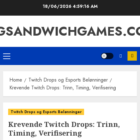
Skip
18/06/2026
4:59:17 AM
to
content
IGSANDWICHGAMES.C
Primary
Menu
Home
Twitch Drops og Esports Belønninger
Krevende Twitch Drops: Trinn, Timing, Verifisering
Twitch Drops og Esports Belønninger
Krevende Twitch Drops: Trinn,
Timing, Verifisering